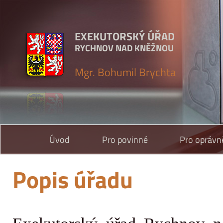
EXEKUTORSKÝ ÚŘAD
RYCHNOV NAD KNĚŽNOU
Mgr. Bohumil Brychta
Úvod
Pro povinné
Pro oprávn
Popis úřadu