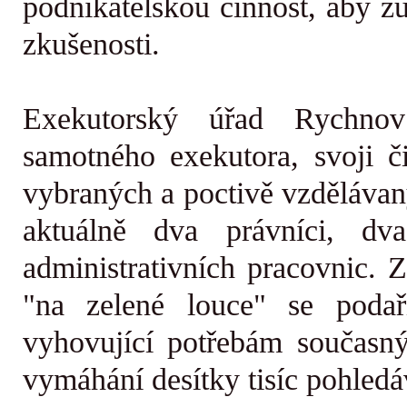
podnikatelskou činnost, aby zú
zkušenosti.
Exekutorský úřad Rychn
samotného exekutora, svoji či
vybraných a poctivě vzdělávan
aktuálně dva právníci, dv
administrativních pracovnic
. 
"na zelené louce" se podař
vyhovující potřebám současn
vymáhání desítky tisíc pohledá