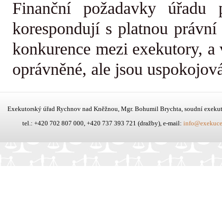
Finanční požadavky úřadu p
korespondují s platnou právn
konkurence mezi exekutory, a v
oprávněné, ale jsou uspokojov
Exekutorský úřad Rychnov nad Kněžnou, Mgr. Bohumil Brychta, soudní exeku
tel.: +420 702 807 000, +420 737 393 721 (dražby), e-mail:
info@exekuce