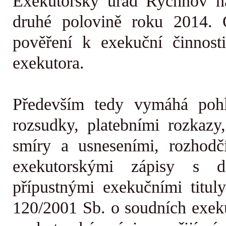
Exekutorský úřad Rychnov na
druhé polovině roku 2014. 
pověření k exekuční činnosti
exekutora.
Především tedy vymáhá pohl
rozsudky, platebními rozkazy
smíry a usneseními, rozhodč
exekutorskými zápisy s do
přípustnými exekučními titu
120/2001 Sb. o soudních exek