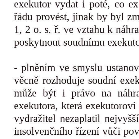
exekutor vydat i poté, co ex
řádu provést
, jinak by byl z
1, 2 o. s. ř. ve vztahu k náh
poskytnout soudnímu exekuto
- plněním ve smyslu ustanove
věcně rozhoduje soudní exeku
může být i
právo na náhr
exekutora, která exekutorovi
vydražitel nezaplatil nejvyš
insolvenčního řízení vůči po