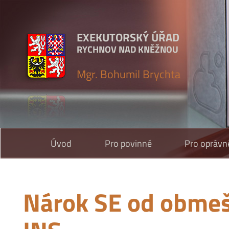
EXEKUTORSKÝ ÚŘAD
RYCHNOV NAD KNĚŽNOU
Mgr. Bohumil Brychta
Úvod
Pro povinné
Pro oprávn
Nárok SE od obmeš