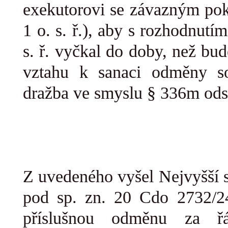
exekutorovi se závazným pok
1 o. s. ř.), aby s rozhodnutí
s. ř. vyčkal do doby, než bu
vztahu k sanaci odměny so
dražba ve smyslu § 336m odst.
Z uvedeného vyšel Nejvyšší 
pod sp. zn. 20 Cdo 2732/24
příslušnou odměnu za řá