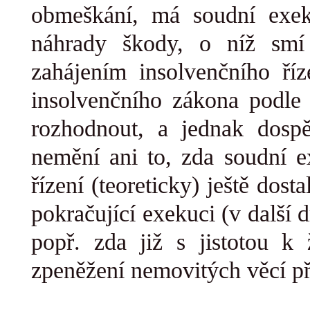
obmeškání, má soudní exek
náhrady škody, o níž sm
zahájením insolvenčního ří
insolvenčního zákona podle 
rozhodnout, a jednak dosp
nemění ani to, zda soudní e
řízení (teoreticky) ještě dost
pokračující exekuci (v další d
popř. zda již s jistotou k
zpeněžení nemovitých věcí př